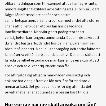
olika anledningar som till exempel att de har lägre ränta,
mindre avgifter, flexiblare avbetalningsregler och så vidare.
Några låneförmedlare har fler och bättre
samarbetspartners än andra och därmed är det ofta större
chans att bli erbjuden ett bra lån hos de ledande
låneförmedlarna. Men viktigt att poängtera är att
verkligheten kan fungera annorlunda. Det är inte säkert att
du får det bästa erbjudandet hos den långivaren som ser
bäst ut på pappret. Manuell genomgång och andra faktorer
kan påverka ett låneerbjudande positivt. Det enda sättet att
få reda på vilket erbjudande man kan få hos en aktör att att
ansöka och se vilket erbjudande man får.
För att hjälpa dig att göra marknaden översiktlig och
enklare har vi tagit fram de lån och låneförmedlare vi
menar är bäst. Det gör det enklare för dig att hitta det
privatlånet eller snabblånet som passar bäst till dig.
Hur gör jag när jag skall ansöka om lån?