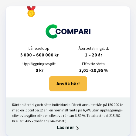
Lånebelopp:
Återbetalningstid:
5 000 – 600 000 kr
1 – 20 år
Uppläggningsavgift:
Effektiv ränta:
0 kr
3,01 -29,95 %
Ansök här!
Räntan är rörlig och sätts individuellt. För ett annuitetslån på 150 000 kr
med en löptid på 12 år , en nominell ränta på 6,4 % utan uppläggnings-
eller aviavgifter blir den effektiva räntan 6,59 %. Totalkostnad: 215 282
kr eller 1 495 kr/månad (144 avbet.).
Läs mer