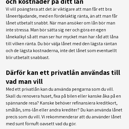
och kostnader på ditt lån
Vi vill poängtera att det är viktigare att man får ett bra
låneerbjudande, med en fördelaktig ränta, än att man får
lånet utbetalt snabbt. När man ansöker om lån bör man
inte stressa. Man bör sätta sig ner och göra en egen
lånekalkyl så att man ser hur mycket man har råd att låna
till vilken ränta. Du bör välja lånet med den lägsta räntan
och de lägsta kostnaderna, inte det lånet som eventuellt
blir utbetalt snabbast.
Därför kan ett privatlån användas till
vad man vill
Med ett privatlån kan du använda pengarna som du vill.
Skall du renovera huset, fixa på bilen eller kanske åka på en
spännande resa? Kanske behöver refinansiera kreditkort,
smålån, sms-lån eller andra krediter? Du kan använda lånet
precis som du vill. Vi rekommenderar att du använder lånet
med sunt förnuft oavsett vad du gör.