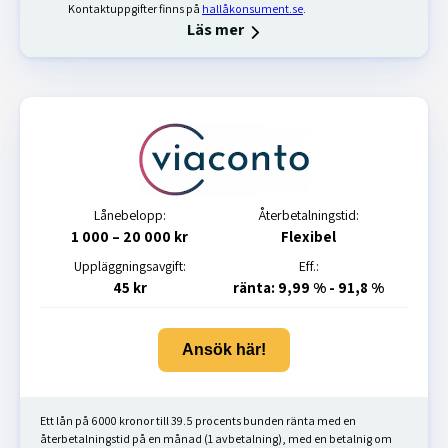
Kontaktuppgifter finns på
hallåkonsument.se
.
Läs mer
Lånebelopp:
Återbetalningstid:
1 000 – 20 000 kr
Flexibel
Uppläggningsavgift:
Eff.:
45 kr
ränta: 9,99 % - 91,8 %
Ansök här!
Ett lån på 6 000 kronor till 39.5 procents bunden ränta med en
återbetalningstid på en månad (1 avbetalning), med en betalnig om