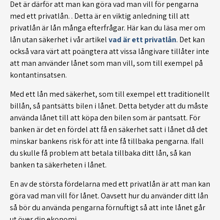
Det är därför att man kan göra vad man vill för pengarna
med ett privatlån. . Detta är en viktig anledning till att
privatlån är lån många efterfrågar. Här kan du läsa mer om
lån utan säkerhet i vår artikel
vad är ett privatlån
. Det kan
också vara värt att poängtera att vissa långivare tillåter inte
att man använder lånet som man vill, som till exempel på
kontantinsatsen.
Med ett lån med säkerhet, som till exempel ett traditionellt
billån, så pantsätts bilen i lånet. Detta betyder att du måste
använda lånet till att köpa den bilen som är pantsatt. För
banken är det en fördel att få en säkerhet satt i lånet då det
minskar bankens risk för att inte få tillbaka pengarna. Ifall
du skulle få problem att betala tillbaka ditt lån, så kan
banken ta säkerheten i lånet.
En av de största fördelarna med ett privatlån är att man kan
göra vad man vill för lånet. Oavsett hur du använder ditt lån
så bör du använda pengarna förnuftigt så att inte lånet går
ut över din ekonomi.