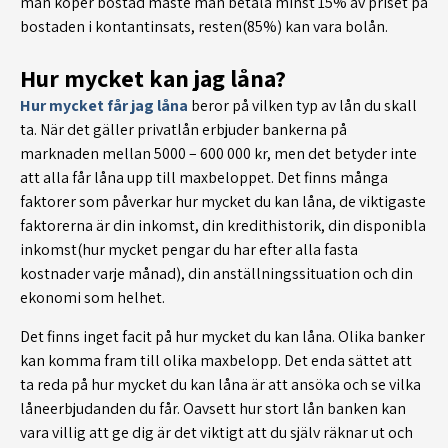
man köper bostad måste man betala minst 15% av priset på
bostaden i kontantinsats, resten(85%) kan vara bolån.
Hur mycket kan jag låna?
Hur mycket får jag låna
beror på vilken typ av lån du skall
ta. När det gäller privatlån erbjuder bankerna på
marknaden mellan 5000 – 600 000 kr, men det betyder inte
att alla får låna upp till maxbeloppet. Det finns många
faktorer som påverkar hur mycket du kan låna, de viktigaste
faktorerna är din inkomst, din kredithistorik, din disponibla
inkomst(hur mycket pengar du har efter alla fasta
kostnader varje månad), din anställningssituation och din
ekonomi som helhet.
Det finns inget facit på hur mycket du kan låna. Olika banker
kan komma fram till olika maxbelopp. Det enda sättet att
ta reda på hur mycket du kan låna är att ansöka och se vilka
låneerbjudanden du får. Oavsett hur stort lån banken kan
vara villig att ge dig är det viktigt att du själv räknar ut och