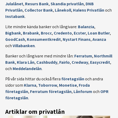
Julalånet
,
Resurs Bank
,
Skandia privatlån
,
DNB
Privatlån
,
Collector Bank
,
Lånekoll
,
Halens Privatlån
och
Instabank
.
Lite mindre kända banker och långivare:
Balanzia
,
Bigbank
,
Brabank
,
Brocc
,
Credento
,
Ecster
,
Loan Butler
,
GoodCash
,
Konsumentkredit
,
Nystart Finans
,
Avanza
och
Villabanken
.
Banker och långivare med mindre lån:
Ferratum
,
Northmill
Bank
,
Klara Lån
,
Cashbuddy
,
Fairlo
,
Credway
,
Easycredit
,
och
Meddelandelån
.
På vår sida hittar du också flera
företagslån
och andra
sidor som
Klarna
,
Toborrow
,
Monetise
,
Froda
företagslån
,
Ferratum företagslån
,
Lånforum
och
OPR
företagslån
.
Artiklar om privatlån