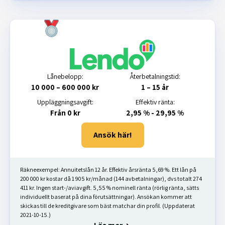
Lånebelopp:
Återbetalningstid:
10 000 – 600 000 kr
1 – 15 år
Uppläggningsavgift:
Effektiv ränta:
Från 0 kr
2,95 % - 29,95 %
Ansök här!
Räkneexempel: Annuitetslån 12 år. Effektiv årsränta 5,69 %. Ett lån på
200 000 kr kostar då 1 905 kr/månad (144 avbetalningar), dvs totalt 274
411 kr. Ingen start-/aviavgift. 5,55 % nominell ränta (rörlig ränta, sätts
individuellt baserat på dina förutsättningar). Ansökan kommer att
skickas till de kreditgivare som bäst matchar din profil. (Uppdaterat
2021-10-15.)