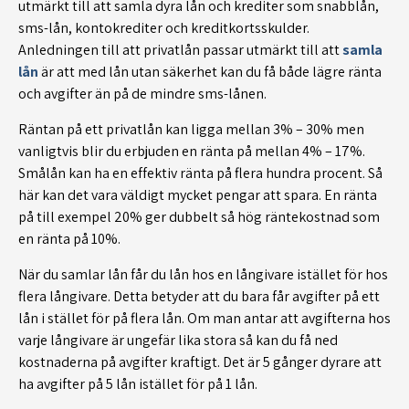
utmärkt till att samla dyra lån och krediter som snabblån,
sms-lån, kontokrediter och kreditkortsskulder.
Anledningen till att privatlån passar utmärkt till att
samla
lån
är att med lån utan säkerhet kan du få både lägre ränta
och avgifter än på de mindre sms-lånen.
Räntan på ett privatlån kan ligga mellan 3% – 30% men
vanligtvis blir du erbjuden en ränta på mellan 4% – 17%.
Smålån kan ha en effektiv ränta på flera hundra procent. Så
här kan det vara väldigt mycket pengar att spara. En ränta
på till exempel 20% ger dubbelt så hög räntekostnad som
en ränta på 10%.
När du samlar lån får du lån hos en långivare istället för hos
flera långivare. Detta betyder att du bara får avgifter på ett
lån i stället för på flera lån. Om man antar att avgifterna hos
varje långivare är ungefär lika stora så kan du få ned
kostnaderna på avgifter kraftigt. Det är 5 gånger dyrare att
ha avgifter på 5 lån istället för på 1 lån.