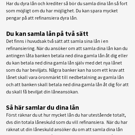
Har du dyra lån och krediter så bör du samla dina lån så fort
som möjligt om du har möjlighet. Du kan spara mycket
pengar på att refinansiera dyra lån.
Du kan samla lån på två sätt
Det finns i huvudsak två sätt att samla sina lån i en
refinansiering. När du ansöker om att samla dina lån kan du
antingen låta banken betala ned dina gamla lån åt dig eller
du kan betala ned dina gamla lån själv med det nya lånet
som du har beviljats. Några banker kan ha som ett krav att
lånet skall vara öronmärkt till nedbetalning av gamla lån
och att banken skall betala ned dina gamla lån åt dig för att
du skall få beviljat din låneansökan.
Så här samlar du dina lån
Först räknar du ut hur mycket lån du har utestående totalt,
dvs din totala låneskuld som du vill refinansiera. När du har
räknat ut din låneskuld ansöker du om att samla dina lån