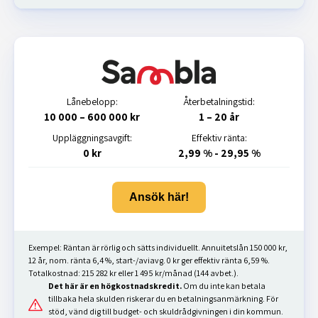
Lånebelopp:
Återbetalningstid:
10 000 – 600 000 kr
1 – 20 år
Uppläggningsavgift:
Effektiv ränta:
0 kr
2,99 % - 29,95 %
Ansök här!
Exempel: Räntan är rörlig och sätts individuellt. Annuitetslån 150 000 kr,
12 år, nom. ränta 6,4 %, start-/aviavg. 0 kr ger effektiv ränta 6,59 %.
Totalkostnad: 215 282 kr eller 1 495 kr/månad (144 avbet.).
Det här är en högkostnadskredit.
Om du inte kan betala
tillbaka hela skulden riskerar du en betalningsanmärkning. För
stöd, vänd dig till budget- och skuldrådgivningen i din kommun.