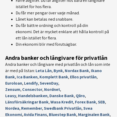
Färre avgifter. Du får avgifter hos bara en långivare
istället för hos flera.
Du får mer pengar över varje månad.
Lånet kan betalas ned snabbare.
Du får bättre ordning och kontroll på din
ekonomi. Det är mycket enklare att hålla kontroll på
ett lån istället för flera.
Din ekonomi blir med förutsägbar.
Andra banker och långivare för privatlån
Andra banker och långivare med privatlån och lån som inte
är med på listan:
Leta Lån
,
Bynk
,
Nordax Bank
,
Ikano
Bank
,
Ica Banken
,
Komplett Bank
,
Ellos privatlån
,
Euroloan
,
Lendify
,
SevenDay
,
Zensum
,
Consector
,
Nordnet
,
Leasy
,
Handelsbanken
,
Danske Bank
,
Qliro
,
Länsförsäkringar Bank
,
Wasa Kredit
,
Forex Bank
,
SEB
,
Nordea
,
Remember
,
Swedbank Privatlån
,
Svea
Ekonomi
,
Avida Finans
,
Bluestep Bank
,
Marginalen Bank
,