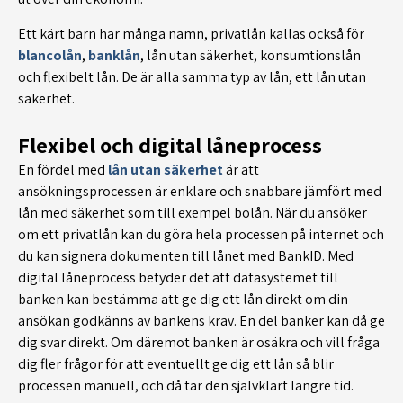
Ett kärt barn har många namn, privatlån kallas också för
blancolån
,
banklån
, lån utan säkerhet, konsumtionslån
och flexibelt lån. De är alla samma typ av lån, ett lån utan
säkerhet.
Flexibel och digital låneprocess
En fördel med
lån utan säkerhet
är att
ansökningsprocessen är enklare och snabbare jämfört med
lån med säkerhet som till exempel bolån. När du ansöker
om ett privatlån kan du göra hela processen på internet och
du kan signera dokumenten till lånet med BankID. Med
digital låneprocess betyder det att datasystemet till
banken kan bestämma att ge dig ett lån direkt om din
ansökan godkänns av bankens krav. En del banker kan då ge
dig svar direkt. Om däremot banken är osäkra och vill fråga
dig fler frågor för att eventuellt ge dig ett lån så blir
processen manuell, och då tar den självklart längre tid.